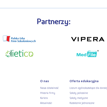
Partnerzy:
O nas
Oferta edukacyjna
Nasza działalność
Liceum ogólnokształcące dla dorosł
Historia firmy
Szkoły policealne
Kariera
Szkoły medyczne
Aktualności
Kształcenie jednoroczne