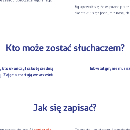
By upewnić się, że wybrane przez 
skontaktuj się z jednym z naszych
Kto może zostać słuchaczem?
, kto ukończył szkołę średnią
lub w lutym, nie musis
 Zajęcia startują we wrześniu
Jak się zapisać?
ym chcesz się uczyć i
zapisz się
To proste – wystarczy, że znajdzi