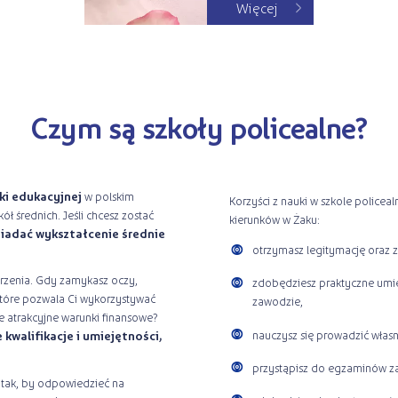
Więcej
Czym są szkoły policealne?
wki edukacyjnej
w polskim
Korzyści z nauki w szkole policea
ół średnich. Jeśli chcesz zostać
kierunków w Żaku:
iadać wykształcenie średnie
otrzymasz legitymację oraz 
arzenia. Gdy zamykasz oczy,
zdobędziesz praktyczne umi
 które pozwala Ci wykorzystywać
zawodzie,
je atrakcyjne warunki finansowe?
nauczysz się prowadzić włas
kwalifikacje i umiejętności,
przystąpisz do egzaminów 
ą tak, by odpowiedzieć na