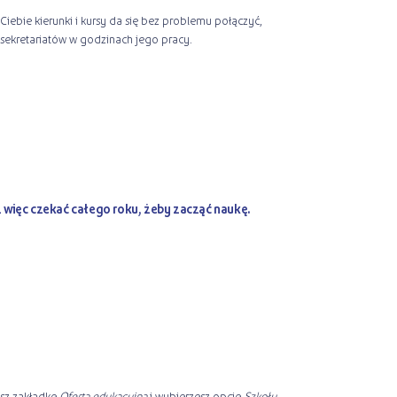
Ciebie kierunki i kursy da się bez problemu połączyć,
 sekretariatów w godzinach jego pracy.
z więc czekać całego roku, żeby zacząć naukę.
esz zakładkę
Oferta edukacyjna
i wybierzesz opcję
Szkoły