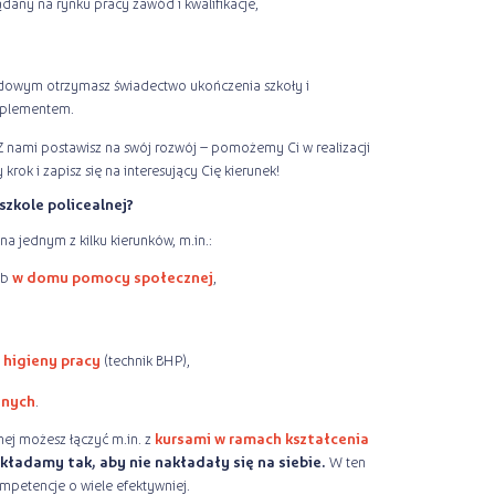
dany na rynku pracy zawód i kwalifikacje,
owym otrzymasz świadectwo ukończenia szkoły i
uplementem.
 Z nami postawisz na swój rozwój – pomożemy Ci w realizacji
rok i zapisz się na interesujący Cię kierunek!
szkole policealnej?
 jednym z kilku kierunków, m.in.:
ub
w domu pomocy społecznej
,
 higieny pracy
(technik BHP),
znych
.
nej możesz łączyć m.in. z
kursami w ramach kształcenia
układamy tak, aby nie nakładały się na siebie.
W ten
petencje o wiele efektywniej.