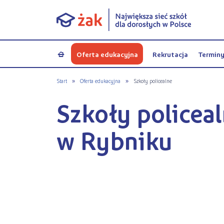
Oferta edukacyjna
Rekrutacja
Termin
a
Start
»
Oferta edukacyjna
»
Szkoły policealne
Szkoły policea
w Rybniku