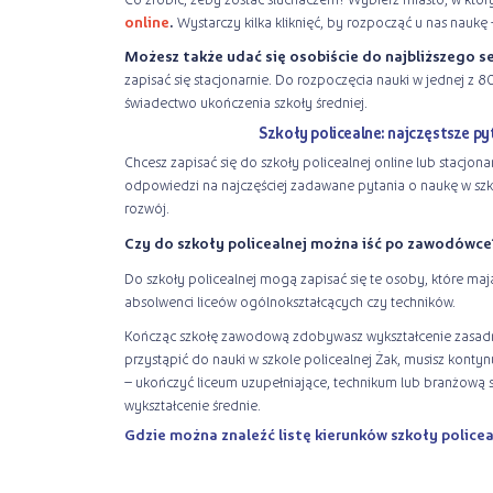
online
.
Wystarczy kilka kliknięć, by rozpocząć u nas naukę
Możesz także udać się osobiście do najbliższego s
zapisać się stacjonarnie. Do rozpoczęcia nauki w jednej z 8
świadectwo ukończenia szkoły średniej.
Szkoły policealne: najczęstsze py
Chcesz zapisać się do szkoły policealnej online lub stacjon
odpowiedzi na najczęściej zadawane pytania o naukę w szko
rozwój.
Czy do szkoły policealnej można iść po zawodówce
Do szkoły policealnej mogą zapisać się te osoby, które mają
absolwenci liceów ogólnokształcących czy techników.
Kończąc szkołę zawodową zdobywasz wykształcenie zasadni
przystąpić do nauki w szkole policealnej Żak, musisz kont
– ukończyć liceum uzupełniające, technikum lub branżową s
wykształcenie średnie.
Gdzie można znaleźć listę kierunków szkoły policea