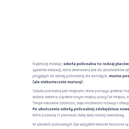
Najkrócej mówiąc,
szkoła policealna to rodzaj placó
systemie edukacji, która skierowana jest do absolwentów szk
przyjętym do szkoły policealnej dla dorosłych,
musisz pos
(ale niekoniecznie maturę).
Szkoła policealna jest miejscem, które pomaga spełniać m
widzisz siebie w zupełnie innym miejscu pracy? W miejscu,
Twoje naturalne zdolności, daje możliwości rozwoju i oferu
Po ukończeniu szkoły policealnej zdobędziesz nowe 
które pozwolą Ci planować dalej swój rozwój zawodowy.
W szkołach policealnych Żak wszystkie kierunki tworzone s