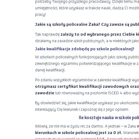
potrzeby Twojego przyszłego pracodawcy. Dzięki temu ma
umiejętności, które uzyskasz w trakcie nauki, dadzą Ci możl
pracy!
Jakie są szkoły policealne Żaka? Czy zawsze są pub
Tak naprawdę
zależy to od wybranego przez Ciebie k
działamy na zasadzie szkół publicznych, a w niektórych jak
Jakie kwalifikacje zdobędę po szkole policealnej?
W szkołach policealnych funkcjonujących jako szkoły publ
zewnętrznego egzaminu potwierdzającego kwalifikacje w 
danej kwalifikacji.
Po zdaniu wszystkich egzaminów w zakresie kwalifikacji 
otrzymasz certyfikat kwalifikacji zawodowych ora
zawodzie
lub równoważny na poziomie ISCED 4 albo wy
By dowiedzieć się, jakie kwalifikacje uzyskasz po ukończeniu 
interesujący Cię kierunek i zapoznaj się z jego opisem.
Ile kosztuje nauka w szkole pol
Mówią, że nie ma w życiu nic za darmo. A jednak – w Żaku
kierunkach w szkole policealnej jest za 0 zł.
Warunek 
zajęciach musi wynieść co najmniej 50%. Sprawdź dokład