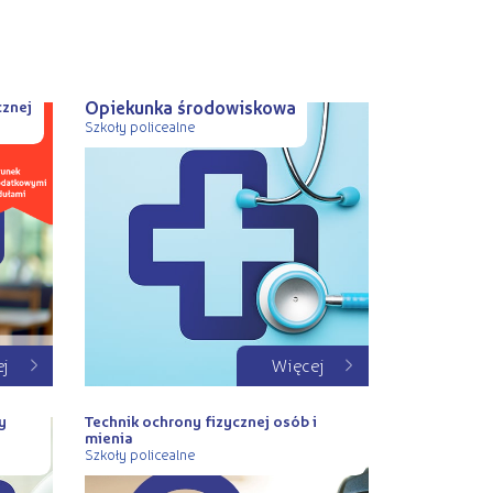
Opiekunka środowiskowa
znej
Szkoły policealne
ej
Więcej
y
Technik ochrony fizycznej osób i
mienia
Szkoły policealne