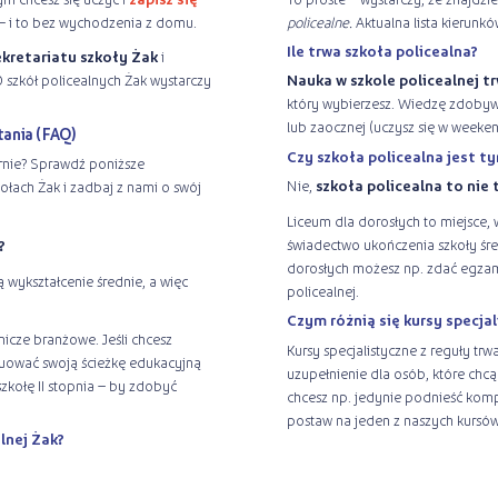
 – i to bez wychodzenia z domu.
policealne.
Aktualna lista kierunkó
Ile trwa szkoła policealna?
ekretariatu szkoły Żak
i
0 szkół policealnych Żak wystarczy
Nauka w szkole policealnej tr
który wybierzesz. Wiedzę zdobywa
lub zaocznej (uczysz się w weeken
tania (FAQ)
Czy szkoła policealna jest t
arnie? Sprawdź poniższe
Nie,
szkoła policealna to nie 
łach Żak i zadbaj z nami o swój
Liceum dla dorosłych to miejsce,
świadectwo ukończenia szkoły śre
?
dorosłych możesz np. zdać egzam
 wykształcenie średnie, a więc
policealnej.
Czym różnią się kursy specjal
cze branżowe. Jeśli chcesz
Kursy specjalistyczne z reguły trw
ynuować swoją ścieżkę edukacyjną
uzupełnienie dla osób, które chcą
zkołę II stopnia – by zdobyć
chcesz np. jedynie podnieść kompe
postaw na jeden z naszych kursów
lnej Żak?