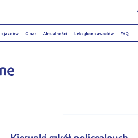
y zjazdów
O nas
Aktualności
Leksykon zawodów
FAQ
lne
Kierunki szkół policealnych