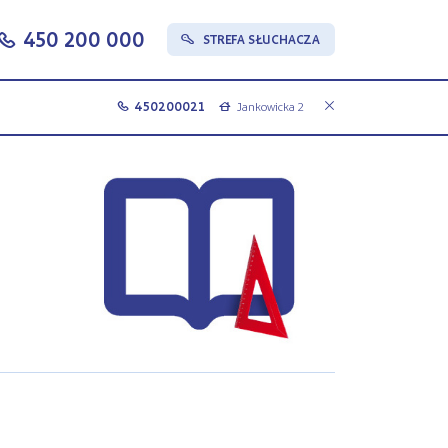
450 200 000
c
STREFA SŁUCHACZA
s
450200021
Jankowicka 2
c
a