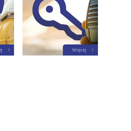
ej
Więcej