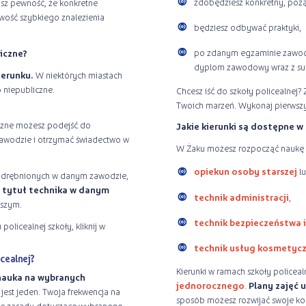
zdobędziesz konkretny, pożą
sz pewność, że konkretne
iwość szybkiego znalezienia
będziesz odbywać praktyki,
po zdanym egzaminie zawod
liczne?
dyplom zawodowy wraz z s
ierunku.
W niektórych miastach
o niepubliczne.
Chcesz iść do szkoły policealnej?
Twoich marzeń. Wykonaj pierwszy k
iczne możesz podejść do
Jakie kierunki są dostępne w 
zawodzie i otrzymać świadectwo w
W Żaku możesz rozpocząć naukę na
opiekun osoby starszej
l
wyodrębnionych w danym zawodzie,
z tytuł technika w danym
technik administracji
,
ższym.
technik bezpieczeństwa i
policealnej szkoły, kliknij w
technik usług kosmetyc
icealnej?
Kierunki w ramach szkoły policeal
nauka na wybranych
jednorocznego
.
Plany zajęć 
jest jeden. Twoja frekwencja na
sposób możesz rozwijać swoje kom
nie zasady dotyczące wybranego