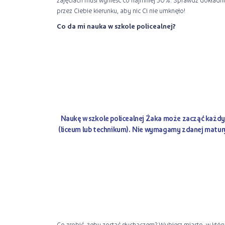
przez Ciebie kierunku, aby nic Ci nie umknęło!
Co da mi nauka w szkole policealnej?
Naukę w szkole policealnej Żaka może zacząć
każdy
(liceum lub technikum). Nie wymagamy zdanej matury.
Co zrobić, żeby zostać słuchaczem? Wybierz miasto, w któr