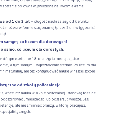
w zostanie po chwili wyświetlona na Twoim ekranie.
wa od 1 do 2 lat
– długość nauki zależy od kierunku,
ć możesz w formie stacjonarnej (przez 3 dni w tygodniu)
dy).
ym samym, co liceum dla dorosłych?
to samo, co liceum dla dorosłych.
 w którym osoby po 18. roku życia mogą uzyskać
dniej, a tym samym – wykształcenie średnie. Po liceum dla
in maturalny, ale też kontynuować naukę w naszej szkole
istyczne od szkoły policealnej?
ają krócej niż nauka w szkole policealnej i stanowią idealne
 podszlifować umiejętności lub poszerzyć wiedzę. Jeśli
tencje, ale nie zmieniać branży, w której pracujesz,
 specjalistycznych.